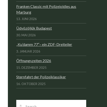
Franken Classic mit Polizeioldies aus
Marburg
13. JUNI 2026
Üdvözöljük Budapest
30. MAI 2026
„Ku’damm 77″– ein ZDF-Dreiteiler
3. JANUAR 2026
Öffnungszeiten 2026
15. DEZEMBER 2025
Sternfahrt der Polizeiklassiker
16. OKTOBER 2025
Search