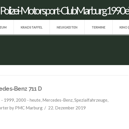
SEUM
KRADSTAFFEL
NEUIGKEITEN
TERMINE
KINO 
edes-Benz 711 D
 - 1999
,
2000 - heute
,
Mercedes-Benz
,
Spezialfahrzeuge
,
orter
by PMC Marburg
22. Dezember 2019