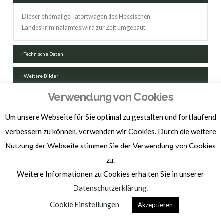
Dieser ehemalige Tatortwagen des Hessischen
Landeskriminalamtes wird zur Zeit umgebaut.
Technische Daten
Weitere Bilder
Verwendung von Cookies
FAHRZEUGSCHEIN HERUNTERLADEN
Um unsere Webseite für Sie optimal zu gestalten und fortlaufend
verbessern zu können, verwenden wir Cookies. Durch die weitere
Nutzung der Webseite stimmen Sie der Verwendung von Cookies
zu.
Homepage by
BAM-WERBUNG
Weitere Informationen zu Cookies erhalten Sie in unserer
IMPRESSUM | DATENSCHUTZ
Datenschutzerklärung
.
Cookie Einstellungen
Akzeptieren