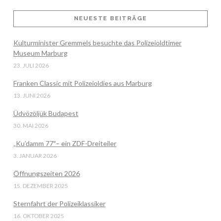
NEUESTE BEITRÄGE
VIEW POST
Kulturminister Gremmels besuchte das Polizeioldtimer
Museum Marburg
23. JULI 2026
Franken Classic mit Polizeioldies aus Marburg
13. JUNI 2026
Üdvözöljük Budapest
30. MAI 2026
„Ku’damm 77″– ein ZDF-Dreiteiler
3. JANUAR 2026
Öffnungszeiten 2026
15. DEZEMBER 2025
Sternfahrt der Polizeiklassiker
16. OKTOBER 2025