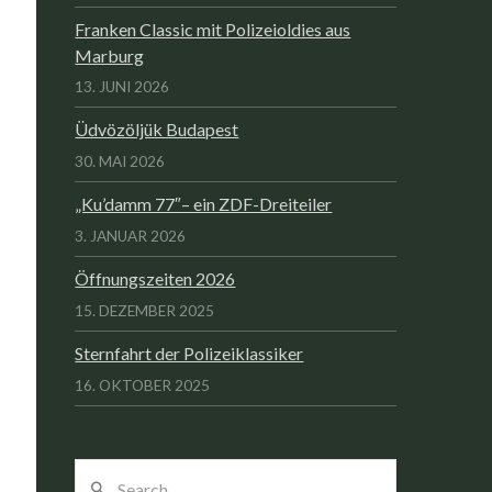
Franken Classic mit Polizeioldies aus
Marburg
13. JUNI 2026
Üdvözöljük Budapest
30. MAI 2026
„Ku’damm 77″– ein ZDF-Dreiteiler
3. JANUAR 2026
Öffnungszeiten 2026
15. DEZEMBER 2025
Sternfahrt der Polizeiklassiker
16. OKTOBER 2025
Search