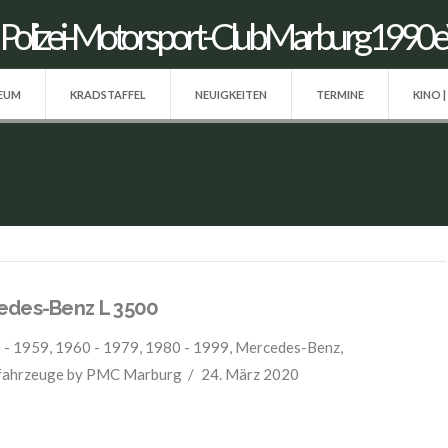
SEUM
KRADSTAFFEL
NEUIGKEITEN
TERMINE
KINO |
edes-Benz L 3500
 - 1959
,
1960 - 1979
,
1980 - 1999
,
Mercedes-Benz
,
fahrzeuge
by PMC Marburg
24. März 2020