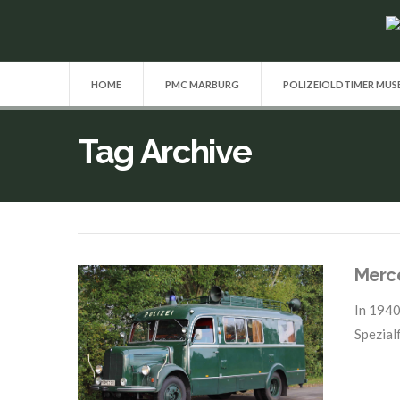
HOME
PMC MARBURG
POLIZEIOLDTIMER MU
Tag Archive
Merc
In
1940
Spezial