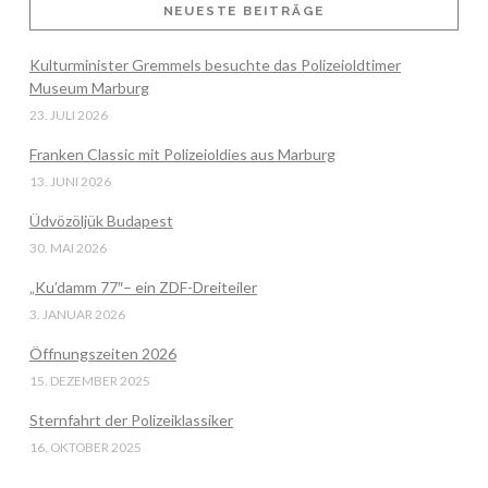
NEUESTE BEITRÄGE
Kulturminister Gremmels besuchte das Polizeioldtimer
VIEW POST
Museum Marburg
23. JULI 2026
Franken Classic mit Polizeioldies aus Marburg
13. JUNI 2026
Üdvözöljük Budapest
30. MAI 2026
„Ku’damm 77″– ein ZDF-Dreiteiler
3. JANUAR 2026
Öffnungszeiten 2026
15. DEZEMBER 2025
Sternfahrt der Polizeiklassiker
16. OKTOBER 2025