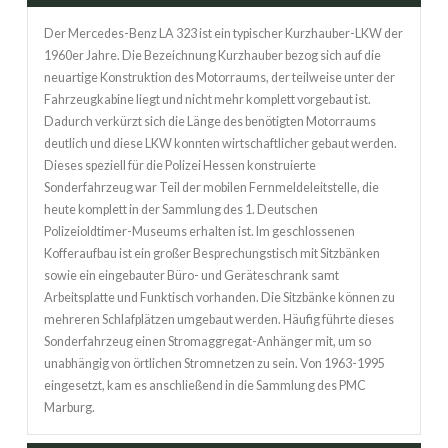
Der Mercedes-Benz LA 323 ist ein typischer Kurzhauber-LKW der
1960er Jahre. Die Bezeichnung Kurzhauber bezog sich auf die
neuartige Konstruktion des Motorraums, der teilweise unter der
Fahrzeugkabine liegt und nicht mehr komplett vorgebaut ist.
Dadurch verkürzt sich die Länge des benötigten Motorraums
deutlich und diese LKW konnten wirtschaftlicher gebaut werden.
Dieses speziell für die Polizei Hessen konstruierte
Sonderfahrzeug war Teil der mobilen Fernmeldeleitstelle, die
heute komplett in der Sammlung des 1. Deutschen
Polizeioldtimer-Museums erhalten ist. Im geschlossenen
Kofferaufbau ist ein großer Besprechungstisch mit Sitzbänken
sowie ein eingebauter Büro- und Geräteschrank samt
Arbeitsplatte und Funktisch vorhanden. Die Sitzbänke können zu
mehreren Schlafplätzen umgebaut werden. Häufig führte dieses
Sonderfahrzeug einen Stromaggregat-Anhänger mit, um so
unabhängig von örtlichen Stromnetzen zu sein. Von 1963-1995
eingesetzt, kam es anschließend in die Sammlung des PMC
Marburg.