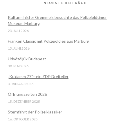
NEUESTE BEITRÄGE
Kulturminister Gremmels besuchte das Polizeioldtimer
VIEW POST
Museum Marburg
23. JULI 2026
Franken Classic mit Polizeioldies aus Marburg
13. JUNI 2026
Üdvözöljük Budapest
30. MAI 2026
„Ku’damm 77″– ein ZDF-Dreiteiler
3. JANUAR 2026
Öffnungszeiten 2026
15. DEZEMBER 2025
Sternfahrt der Polizeiklassiker
16. OKTOBER 2025