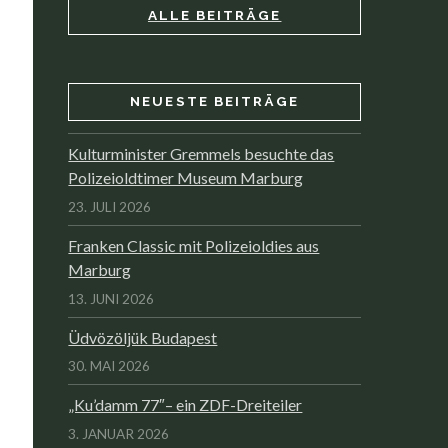
ALLE BEITRÄGE
NEUESTE BEITRÄGE
Kulturminister Gremmels besuchte das
Polizeioldtimer Museum Marburg
23. JULI 2026
Franken Classic mit Polizeioldies aus
Marburg
13. JUNI 2026
Üdvözöljük Budapest
30. MAI 2026
„Ku’damm 77″– ein ZDF-Dreiteiler
3. JANUAR 2026