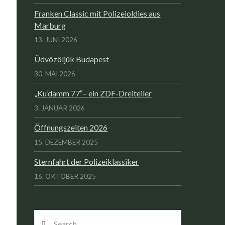
Franken Classic mit Polizeioldies aus
Marburg
13. JUNI 2026
Üdvözöljük Budapest
30. MAI 2026
„Ku’damm 77″– ein ZDF-Dreiteiler
3. JANUAR 2026
Öffnungszeiten 2026
15. DEZEMBER 2025
Sternfahrt der Polizeiklassiker
16. OKTOBER 2025
Search