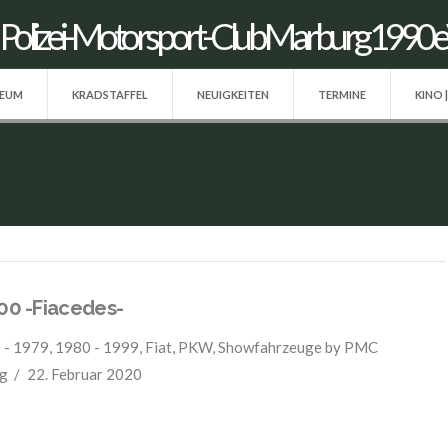
SEUM
KRADSTAFFEL
NEUIGKEITEN
TERMINE
KINO 
500 -Fiacedes-
 - 1979
,
1980 - 1999
,
Fiat
,
PKW
,
Showfahrzeuge
by PMC
g
22. Februar 2020