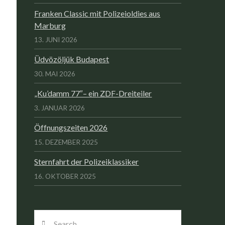
Franken Classic mit Polizeioldies aus
Marburg
13. JUNI 2026
Üdvözöljük Budapest
30. MAI 2026
„Ku’damm 77″– ein ZDF-Dreiteiler
3. JANUAR 2026
Öffnungszeiten 2026
15. DEZEMBER 2025
Sternfahrt der Polizeiklassiker
16. OKTOBER 2025
Search