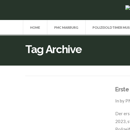
HOME
PMC MARBURG
POLIZEIOLDTIMER MU
Tag Archive
Erste
In by 
Der ers
2023, s
Polizei