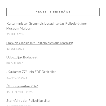
NEUESTE BEITRÄGE
VIEW POST
Kulturminister Gremmels besuchte das Polizeioldtimer
Museum Marburg
23. JULI 2026
Franken Classic mit Polizeioldies aus Marburg
13. JUNI 2026
Üdvözöljük Budapest
30. MAI 2026
„Ku’damm 77″– ein ZDF-Dreiteiler
3. JANUAR 2026
Öffnungszeiten 2026
15. DEZEMBER 2025
Sternfahrt der Polizeiklassiker