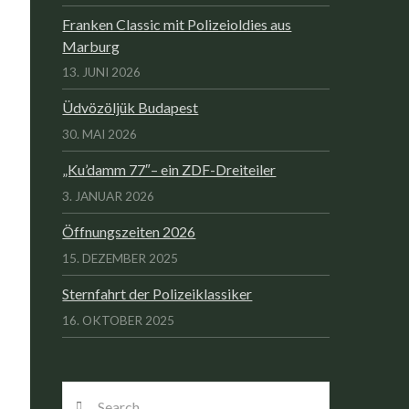
Franken Classic mit Polizeioldies aus
Marburg
13. JUNI 2026
Üdvözöljük Budapest
30. MAI 2026
„Ku’damm 77″– ein ZDF-Dreiteiler
3. JANUAR 2026
Öffnungszeiten 2026
15. DEZEMBER 2025
Sternfahrt der Polizeiklassiker
16. OKTOBER 2025
Search