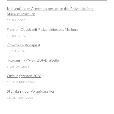
Kulturminister Gremmels besuchte das Polizeioldtimer
Museum Marburg
VIEW POST
23. JULI 2026
Franken Classic mit Polizeioldies aus Marburg
13. JUNI 2026
Üdvözöljük Budapest
30. MAI 2026
„Ku’damm 77″– ein ZDF-Dreiteiler
3. JANUAR 2026
Öffnungszeiten 2026
15. DEZEMBER 2025
Sternfahrt der Polizeiklassiker
16. OKTOBER 2025