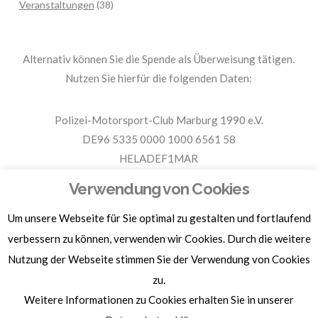
Veranstaltungen
(38)
Alternativ können Sie die Spende als Überweisung tätigen.
Nutzen Sie hierfür die folgenden Daten:
Polizei-Motorsport-Club Marburg 1990 e.V.
DE96 5335 0000 1000 6561 58
HELADEF1MAR
Spende PMC Marburg
Verwendung von Cookies
Um unsere Webseite für Sie optimal zu gestalten und fortlaufend
Für Spendenbescheinigungen, Sachspenden und weitere
verbessern zu können, verwenden wir Cookies. Durch die weitere
Informationen, hier klicken.
Nutzung der Webseite stimmen Sie der Verwendung von Cookies
zu.
Weitere Informationen zu Cookies erhalten Sie in unserer
Homepage by
BAM-WERBUNG