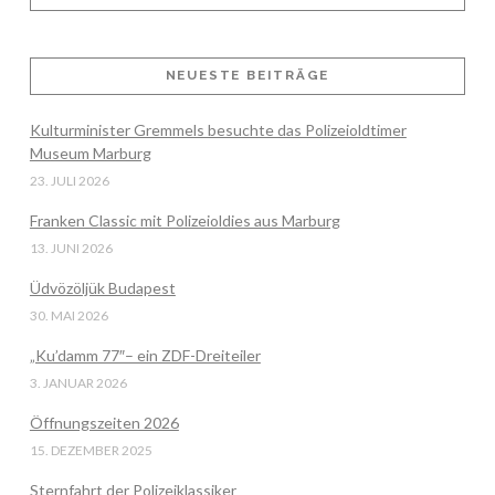
VIEW POST
NEUESTE BEITRÄGE
Kulturminister Gremmels besuchte das Polizeioldtimer
Museum Marburg
23. JULI 2026
Franken Classic mit Polizeioldies aus Marburg
13. JUNI 2026
Üdvözöljük Budapest
30. MAI 2026
„Ku’damm 77″– ein ZDF-Dreiteiler
3. JANUAR 2026
Öffnungszeiten 2026
15. DEZEMBER 2025
Sternfahrt der Polizeiklassiker