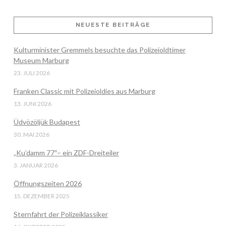
NEUESTE BEITRÄGE
VIEW POST
Kulturminister Gremmels besuchte das Polizeioldtimer
Museum Marburg
23. JULI 2026
Franken Classic mit Polizeioldies aus Marburg
13. JUNI 2026
Üdvözöljük Budapest
30. MAI 2026
„Ku’damm 77″– ein ZDF-Dreiteiler
3. JANUAR 2026
Öffnungszeiten 2026
15. DEZEMBER 2025
Sternfahrt der Polizeiklassiker