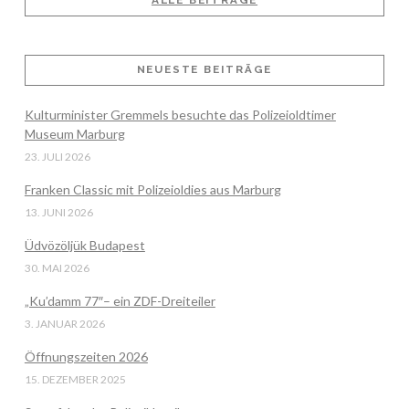
ALLE BEITRÄGE
VIEW POST
NEUESTE BEITRÄGE
Kulturminister Gremmels besuchte das Polizeioldtimer
Museum Marburg
23. JULI 2026
Franken Classic mit Polizeioldies aus Marburg
13. JUNI 2026
Üdvözöljük Budapest
30. MAI 2026
„Ku’damm 77″– ein ZDF-Dreiteiler
3. JANUAR 2026
Öffnungszeiten 2026
15. DEZEMBER 2025