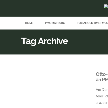
HOME
PMC MARBURG
POLIZEIOLDTIMER MU
Tag Archive
Otto-
an PM
Am Donn
feierli
u. a. d