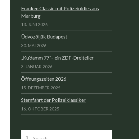
Franken Classic mit Polizeioldies aus
Marburg
13. JUNI 2026
Üdvözöljük Budapest
30. MAI 2026
„Ku’damm 77″– ein ZDF-Dreiteiler
3. JANUAR 2026
Öffnungszeiten 2026
15. DEZEMBER 2025
Sternfahrt der Polizeiklassiker
16. OKTOBER 2025
Search