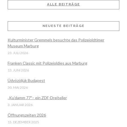
ALLE BEITRÄGE
VIEW POST
NEUESTE BEITRÄGE
Kulturminister Gremmels besuchte das Polizeioldtimer
Museum Marburg
23. JULI 2026
Franken Classic mit Polizeioldies aus Marburg
13. JUNI 2026
Üdvözöljük Budapest
30. MAI 2026
„Ku’damm 77″– ein ZDF-Dreiteiler
3. JANUAR 2026
Öffnungszeiten 2026
15. DEZEMBER 2025