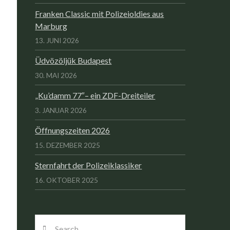
Franken Classic mit Polizeioldies aus
Marburg
13. JUNI 2026
Üdvözöljük Budapest
30. MAI 2026
„Ku’damm 77″– ein ZDF-Dreiteiler
3. JANUAR 2026
Öffnungszeiten 2026
15. DEZEMBER 2025
Sternfahrt der Polizeiklassiker
16. OKTOBER 2025
Search