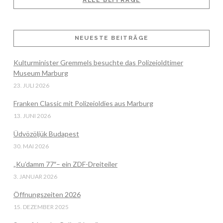
ALLE BEITRÄGE
VIEW POST
NEUESTE BEITRÄGE
Kulturminister Gremmels besuchte das Polizeioldtimer
Museum Marburg
23. JULI 2026
Franken Classic mit Polizeioldies aus Marburg
13. JUNI 2026
Üdvözöljük Budapest
30. MAI 2026
„Ku’damm 77″– ein ZDF-Dreiteiler
3. JANUAR 2026
Öffnungszeiten 2026
15. DEZEMBER 2025