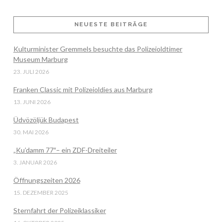
NEUESTE BEITRÄGE
VIEW POST
Kulturminister Gremmels besuchte das Polizeioldtimer
Museum Marburg
23. JULI 2026
Franken Classic mit Polizeioldies aus Marburg
13. JUNI 2026
Üdvözöljük Budapest
30. MAI 2026
„Ku’damm 77″– ein ZDF-Dreiteiler
3. JANUAR 2026
Öffnungszeiten 2026
15. DEZEMBER 2025
Sternfahrt der Polizeiklassiker