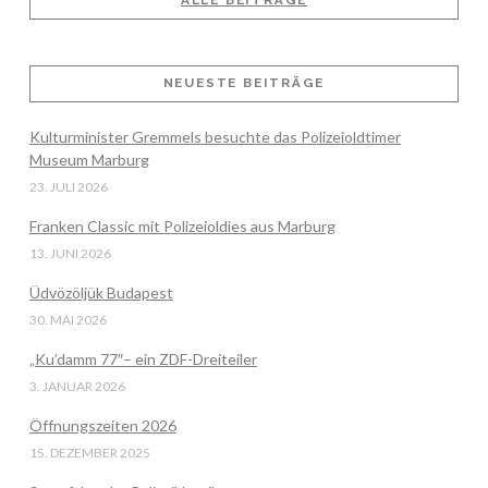
ALLE BEITRÄGE
VIEW POST
NEUESTE BEITRÄGE
Kulturminister Gremmels besuchte das Polizeioldtimer
Museum Marburg
23. JULI 2026
Franken Classic mit Polizeioldies aus Marburg
13. JUNI 2026
Üdvözöljük Budapest
30. MAI 2026
„Ku’damm 77″– ein ZDF-Dreiteiler
3. JANUAR 2026
Öffnungszeiten 2026
15. DEZEMBER 2025