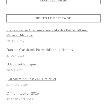
ALLE BEITRÄGE
VIEW POST
NEUESTE BEITRÄGE
Kulturminister Gremmels besuchte das Polizeioldtimer
Museum Marburg
23. JULI 2026
Franken Classic mit Polizeioldies aus Marburg
13. JUNI 2026
Üdvözöljük Budapest
30. MAI 2026
„Ku’damm 77″– ein ZDF-Dreiteiler
3. JANUAR 2026
Öffnungszeiten 2026
15. DEZEMBER 2025