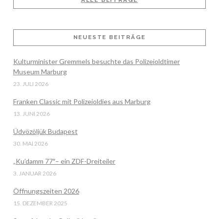
ALLE BEITRÄGE
VIEW POST
NEUESTE BEITRÄGE
Kulturminister Gremmels besuchte das Polizeioldtimer
Museum Marburg
23. JULI 2026
Franken Classic mit Polizeioldies aus Marburg
13. JUNI 2026
Üdvözöljük Budapest
30. MAI 2026
„Ku’damm 77″– ein ZDF-Dreiteiler
3. JANUAR 2026
Öffnungszeiten 2026
15. DEZEMBER 2025