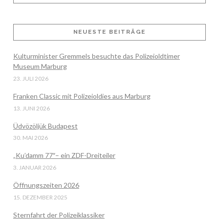
NEUESTE BEITRÄGE
VIEW POST
Kulturminister Gremmels besuchte das Polizeioldtimer
Museum Marburg
23. JULI 2026
Franken Classic mit Polizeioldies aus Marburg
13. JUNI 2026
Üdvözöljük Budapest
30. MAI 2026
„Ku’damm 77″– ein ZDF-Dreiteiler
3. JANUAR 2026
Öffnungszeiten 2026
15. DEZEMBER 2025
Sternfahrt der Polizeiklassiker