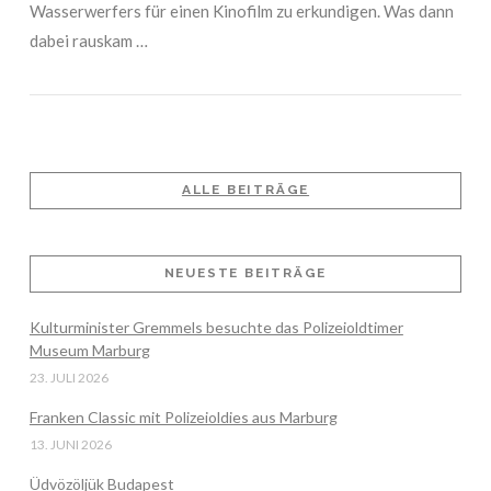
Wasserwerfers für einen Kinofilm zu erkundigen. Was dann
dabei rauskam …
ALLE BEITRÄGE
VIEW POST
NEUESTE BEITRÄGE
Kulturminister Gremmels besuchte das Polizeioldtimer
Museum Marburg
23. JULI 2026
Franken Classic mit Polizeioldies aus Marburg
13. JUNI 2026
Üdvözöljük Budapest