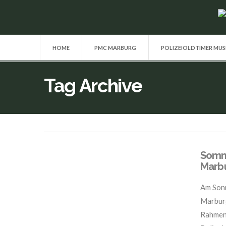
HOME
PMC MARBURG
POLIZEIOLDTIMER MU
Tag Archive
Somme
Marb
Am Sonn
Marburg
Rahmenp