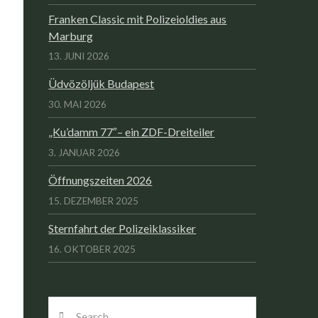
Franken Classic mit Polizeioldies aus
Marburg
13. JUNI 2026
Üdvözöljük Budapest
30. MAI 2026
„Ku’damm 77″– ein ZDF-Dreiteiler
3. JANUAR 2026
Öffnungszeiten 2026
15. DEZEMBER 2025
Sternfahrt der Polizeiklassiker
16. OKTOBER 2025
Search