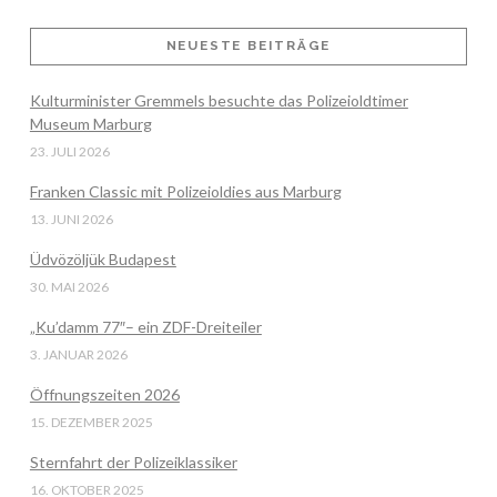
NEUESTE BEITRÄGE
VIEW POST
Kulturminister Gremmels besuchte das Polizeioldtimer
Museum Marburg
23. JULI 2026
Franken Classic mit Polizeioldies aus Marburg
13. JUNI 2026
Üdvözöljük Budapest
30. MAI 2026
„Ku’damm 77″– ein ZDF-Dreiteiler
3. JANUAR 2026
Öffnungszeiten 2026
15. DEZEMBER 2025
Sternfahrt der Polizeiklassiker
16. OKTOBER 2025