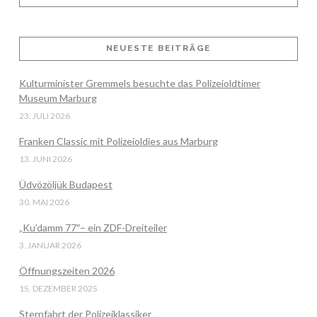
VIEW POST
NEUESTE BEITRÄGE
Kulturminister Gremmels besuchte das Polizeioldtimer
Museum Marburg
23. JULI 2026
Franken Classic mit Polizeioldies aus Marburg
13. JUNI 2026
Üdvözöljük Budapest
30. MAI 2026
„Ku’damm 77″– ein ZDF-Dreiteiler
3. JANUAR 2026
Öffnungszeiten 2026
15. DEZEMBER 2025
Sternfahrt der Polizeiklassiker