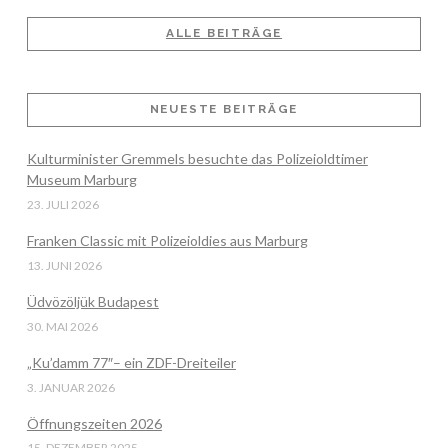
ALLE BEITRÄGE
NEUESTE BEITRÄGE
Kulturminister Gremmels besuchte das Polizeioldtimer
Museum Marburg
23. JULI 2026
Franken Classic mit Polizeioldies aus Marburg
13. JUNI 2026
Üdvözöljük Budapest
30. MAI 2026
„Ku’damm 77″– ein ZDF-Dreiteiler
3. JANUAR 2026
Öffnungszeiten 2026
15. DEZEMBER 2025