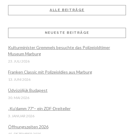
ALLE BEITRÄGE
NEUESTE BEITRÄGE
Kulturminister Gremmels besuchte das Polizeioldtimer
Museum Marburg
23. JULI 2026
Franken Classic mit Polizeioldies aus Marburg
13. JUNI 2026
Üdvözöljük Budapest
30. MAI 2026
„Ku’damm 77″– ein ZDF-Dreiteiler
3. JANUAR 2026
Öffnungszeiten 2026
15. DEZEMBER 2025