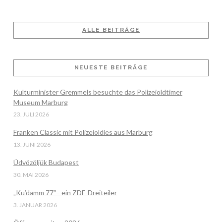
ALLE BEITRÄGE
NEUESTE BEITRÄGE
Kulturminister Gremmels besuchte das Polizeioldtimer
VIEW POST
Museum Marburg
23. JULI 2026
Franken Classic mit Polizeioldies aus Marburg
13. JUNI 2026
Üdvözöljük Budapest
30. MAI 2026
„Ku’damm 77″– ein ZDF-Dreiteiler
3. JANUAR 2026