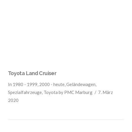
VIEW POST
Toyota Land Cruiser
In
1980 - 1999
,
2000 - heute
,
Geländewagen
,
Spezialfahrzeuge
,
Toyota
by PMC Marburg
7. März
2020