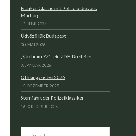
Franken Classic mit Polizeioldies aus
Marburg
13. JUNI 2026
Üdvözöljük Budapest
30. MAI 2026
„Ku’damm 77″– ein ZDF-Dreiteiler
3. JANUAR 2026
Öffnungszeiten 2026
15. DEZEMBER 2025
Sternfahrt der Polizeiklassiker
16. OKTOBER 2025
Search