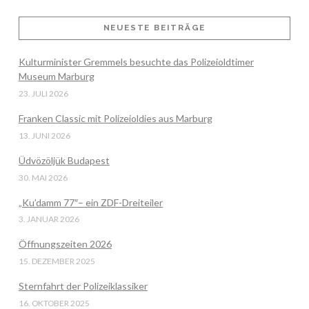
NEUESTE BEITRÄGE
Kulturminister Gremmels besuchte das Polizeioldtimer
VIEW POST
Museum Marburg
23. JULI 2026
Franken Classic mit Polizeioldies aus Marburg
13. JUNI 2026
Üdvözöljük Budapest
30. MAI 2026
„Ku’damm 77″– ein ZDF-Dreiteiler
3. JANUAR 2026
Öffnungszeiten 2026
15. DEZEMBER 2025
Sternfahrt der Polizeiklassiker
16. OKTOBER 2025