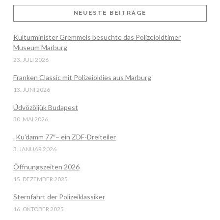
NEUESTE BEITRÄGE
Kulturminister Gremmels besuchte das Polizeioldtimer
VIEW POST
Museum Marburg
23. JULI 2026
Franken Classic mit Polizeioldies aus Marburg
13. JUNI 2026
Üdvözöljük Budapest
30. MAI 2026
„Ku’damm 77″– ein ZDF-Dreiteiler
3. JANUAR 2026
Öffnungszeiten 2026
15. DEZEMBER 2025
Sternfahrt der Polizeiklassiker
16. OKTOBER 2025