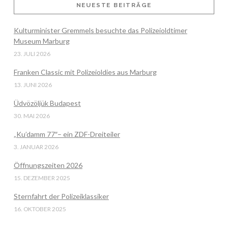
NEUESTE BEITRÄGE
Kulturminister Gremmels besuchte das Polizeioldtimer
VIEW POST
Museum Marburg
23. JULI 2026
Franken Classic mit Polizeioldies aus Marburg
13. JUNI 2026
Üdvözöljük Budapest
30. MAI 2026
„Ku’damm 77″– ein ZDF-Dreiteiler
3. JANUAR 2026
Öffnungszeiten 2026
15. DEZEMBER 2025
Sternfahrt der Polizeiklassiker
16. OKTOBER 2025