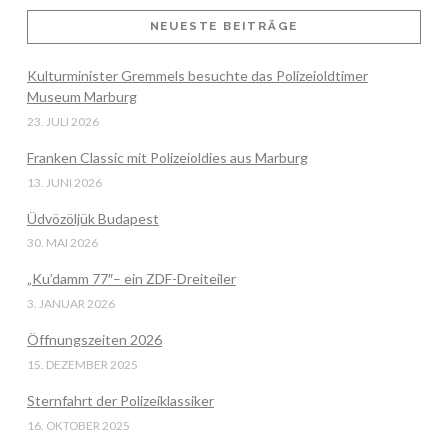
NEUESTE BEITRÄGE
Kulturminister Gremmels besuchte das Polizeioldtimer
VIEW POST
Museum Marburg
23. JULI 2026
Franken Classic mit Polizeioldies aus Marburg
13. JUNI 2026
Üdvözöljük Budapest
30. MAI 2026
„Ku’damm 77″– ein ZDF-Dreiteiler
3. JANUAR 2026
Öffnungszeiten 2026
15. DEZEMBER 2025
Sternfahrt der Polizeiklassiker
16. OKTOBER 2025