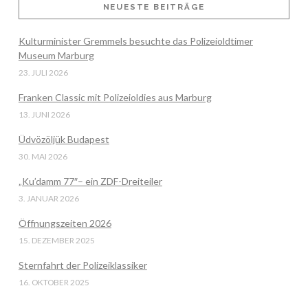
NEUESTE BEITRÄGE
Kulturminister Gremmels besuchte das Polizeioldtimer
VIEW POST
Museum Marburg
23. JULI 2026
Franken Classic mit Polizeioldies aus Marburg
13. JUNI 2026
Üdvözöljük Budapest
30. MAI 2026
„Ku’damm 77″– ein ZDF-Dreiteiler
3. JANUAR 2026
Öffnungszeiten 2026
15. DEZEMBER 2025
Sternfahrt der Polizeiklassiker
16. OKTOBER 2025