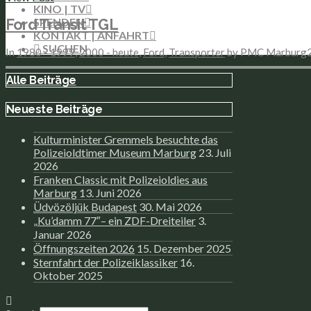
KINO | TV
SPENDEN
Ford Transit TGL
KONTAKT | ANFAHRT
In
1980 - 1999
,
2000 - heute
,
Ford
,
Transporter
by PMC Marburg
Alle Beiträge
Neueste Beiträge
Kulturminister Gremmels besuchte das
Polizeioldtimer Museum Marburg
23. Juli
2026
Franken Classic mit Polizeioldies aus
Marburg
13. Juni 2026
Üdvözöljük Budapest
30. Mai 2026
„Ku’damm 77″– ein ZDF-Dreiteiler
3.
Januar 2026
Öffnungszeiten 2026
15. Dezember 2025
Sternfahrt der Polizeiklassiker
16.
Oktober 2025