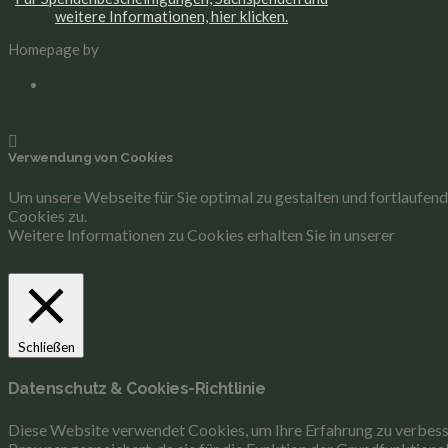
weitere Informationen, hier klicken.
Homepage by
BAM-WERBUNG
IMPRESSUM | DATENSCHUTZ
Verwendung von Cookies
Um unsere Webseite für Sie optimal zu gestalten und fortlaufe
Cookies zu.
Weitere Informationen zu Cookies erhalten Sie in unserer
Datens
Cookie Einstellungen
Akzeptieren
Schließen
Datenschutz & Cookies-Richtlinie
Diese Website verwendet Cookies, um Ihre Erfahrung zu verbesse