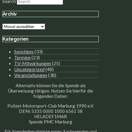
Search
Archiv
Archiv
Kategorien
Sonstiges
(33)
Termine
(23)
TV-Mitwirkungen
(25)
Uncategorized
(48)
Veranstaltungen
(38)
Alternativ können Sie die Spende als
Überweisung tätigen. Nutzen Sie hierfür die
folgenden Daten:
Polizei-Motorsport-Club Marburg 1990 e.V.
DE96 5335 0000 1000 6561 58
HELADEF1MAR
Spende PMC Marburg
Für Spendenbescheinigungen, Sachspenden und