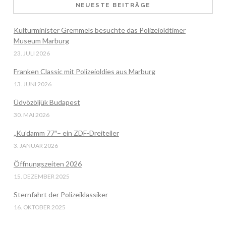
NEUESTE BEITRÄGE
Kulturminister Gremmels besuchte das Polizeioldtimer
VIEW POST
Museum Marburg
23. JULI 2026
Franken Classic mit Polizeioldies aus Marburg
13. JUNI 2026
Üdvözöljük Budapest
30. MAI 2026
„Ku’damm 77″– ein ZDF-Dreiteiler
3. JANUAR 2026
Öffnungszeiten 2026
15. DEZEMBER 2025
Sternfahrt der Polizeiklassiker
16. OKTOBER 2025