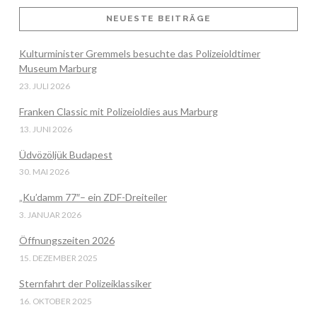
NEUESTE BEITRÄGE
Kulturminister Gremmels besuchte das Polizeioldtimer
VIEW POST
Museum Marburg
23. JULI 2026
Franken Classic mit Polizeioldies aus Marburg
13. JUNI 2026
Üdvözöljük Budapest
30. MAI 2026
„Ku’damm 77″– ein ZDF-Dreiteiler
3. JANUAR 2026
Öffnungszeiten 2026
15. DEZEMBER 2025
Sternfahrt der Polizeiklassiker
16. OKTOBER 2025