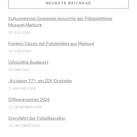
NEUESTE BEITRÄGE
Kulturminister Gremmels besuchte das Polizeioldtimer
VIEW POST
Museum Marburg
23. JULI 2026
Franken Classic mit Polizeioldies aus Marburg
13. JUNI 2026
Üdvözöljük Budapest
30. MAI 2026
„Ku’damm 77″– ein ZDF-Dreiteiler
3. JANUAR 2026
Öffnungszeiten 2026
15. DEZEMBER 2025
Sternfahrt der Polizeiklassiker
16. OKTOBER 2025