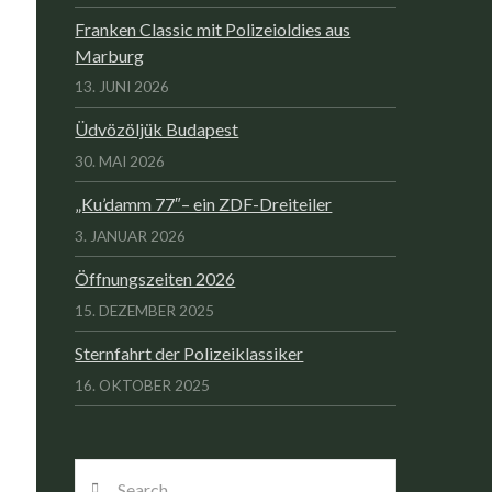
Franken Classic mit Polizeioldies aus
Marburg
13. JUNI 2026
Üdvözöljük Budapest
30. MAI 2026
„Ku’damm 77″– ein ZDF-Dreiteiler
3. JANUAR 2026
Öffnungszeiten 2026
15. DEZEMBER 2025
Sternfahrt der Polizeiklassiker
16. OKTOBER 2025
Search