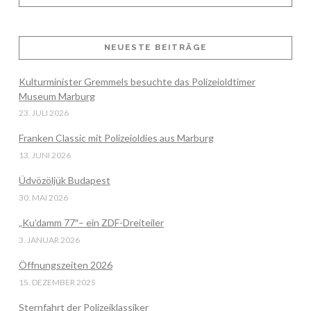
NEUESTE BEITRÄGE
Kulturminister Gremmels besuchte das Polizeioldtimer
VIEW POST
Museum Marburg
23. JULI 2026
Franken Classic mit Polizeioldies aus Marburg
13. JUNI 2026
Üdvözöljük Budapest
30. MAI 2026
„Ku’damm 77″– ein ZDF-Dreiteiler
3. JANUAR 2026
Öffnungszeiten 2026
15. DEZEMBER 2025
Sternfahrt der Polizeiklassiker