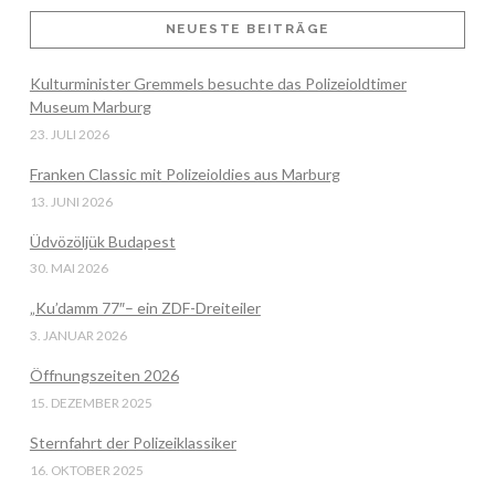
NEUESTE BEITRÄGE
Kulturminister Gremmels besuchte das Polizeioldtimer
VIEW POST
Museum Marburg
23. JULI 2026
Franken Classic mit Polizeioldies aus Marburg
13. JUNI 2026
Üdvözöljük Budapest
30. MAI 2026
„Ku’damm 77″– ein ZDF-Dreiteiler
3. JANUAR 2026
Öffnungszeiten 2026
15. DEZEMBER 2025
Sternfahrt der Polizeiklassiker
16. OKTOBER 2025