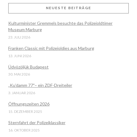
NEUESTE BEITRÄGE
Kulturminister Gremmels besuchte das Polizeioldtimer
VIEW POST
Museum Marburg
23. JULI 2026
Franken Classic mit Polizeioldies aus Marburg
13. JUNI 2026
Üdvözöljük Budapest
30. MAI 2026
„Ku’damm 77″– ein ZDF-Dreiteiler
3. JANUAR 2026
Öffnungszeiten 2026
15. DEZEMBER 2025
Sternfahrt der Polizeiklassiker
16. OKTOBER 2025