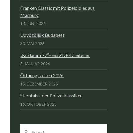
Franken Classic mit Polizeioldies aus
Marburg
13. JUNI 2026
Üdvözöljük Budapest
30. MAI 2026
„Ku’damm 77″– ein ZDF-Dreiteiler
3. JANUAR 2026
Öffnungszeiten 2026
15. DEZEMBER 2025
Sternfahrt der Polizeiklassiker
16. OKTOBER 2025
Search