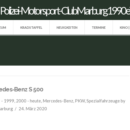
SEUM
KRADSTAFFEL
NEUIGKEITEN
TERMINE
KINO |
edes-Benz S 500
 - 1999
,
2000 - heute
,
Mercedes-Benz
,
PKW
,
Spezialfahrzeuge
by
arburg
24. März 2020