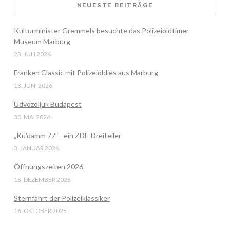
NEUESTE BEITRÄGE
Kulturminister Gremmels besuchte das Polizeioldtimer
VIEW POST
Museum Marburg
23. JULI 2026
Franken Classic mit Polizeioldies aus Marburg
13. JUNI 2026
Üdvözöljük Budapest
30. MAI 2026
„Ku’damm 77″– ein ZDF-Dreiteiler
3. JANUAR 2026
Öffnungszeiten 2026
15. DEZEMBER 2025
Sternfahrt der Polizeiklassiker
16. OKTOBER 2025