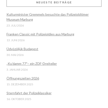
NEUESTE BEITRÄGE
Kulturminister Gremmels besuchte das Polizeioldtimer
VIEW POST
Museum Marburg
23. JULI 2026
Franken Classic mit Polizeioldies aus Marburg
13. JUNI 2026
Üdvözöljük Budapest
30. MAI 2026
„Ku’damm 77″– ein ZDF-Dreiteiler
3. JANUAR 2026
Öffnungszeiten 2026
15. DEZEMBER 2025
Sternfahrt der Polizeiklassiker
16. OKTOBER 2025