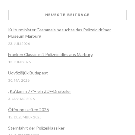
NEUESTE BEITRÄGE
VIEW POST
Kulturminister Gremmels besuchte das Polizeioldtimer
Museum Marburg
23. JULI 2026
Franken Classic mit Polizeioldies aus Marburg
13. JUNI 2026
Üdvözöljük Budapest
30. MAI 2026
„Ku’damm 77″– ein ZDF-Dreiteiler
3. JANUAR 2026
Öffnungszeiten 2026
15. DEZEMBER 2025
Sternfahrt der Polizeiklassiker